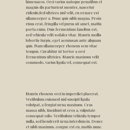
himenaeos. Orci varius natoque penatibus et
magnis dis parturient montes, nascetur
ridiculu.Sed ultrices nisl velit, eu ornare est
ullamcorper a. Nunc quis nibh magna. Proin
risus erat, fringilla vel purus sit amet, mattis
porta enim. Duis fermentum faucibus est,
sed vehicula velit sodales vitae. Mauris mollis
lobortis turpis, eget accumsan ante aliquam
quis. Nam ullamcorper rhoncus sem vitae
tempus. Curabitur ut tortor a orci
fermentum ultricies. Mauris maximus velit
commodo, varius ligula vel, consequat est.
Mauris rhoncus orci in imperdiet placerat.
Vestibulum euismod nisl suscipit ligula
volutpat, a feugiat urna maximus. Cras
massa nibh, tincidunt ut eros a, vulputate
consequat odio. Vestibulum vehicula tempor
nulla, sed hendrerit urna interdum in. Donec
et nibh maximus, congue est eu, mattis nunc.