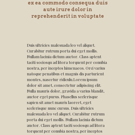
ex ea commodo consequa duis
aute irure dolor in
reprehenderit in voluptate
Duis ultricies malesuada leo vel aliquet.
Curabitur rutrum porta dui eget mollis.
Nullam lacinia dictum auctor. Class aptent
taciti sociosqu ad litora torquent per conubia
nostra, per inceptos himenaeos. Orci varius
natoque penatibus et magnis dis parturient
montes, nascetur ridiculu.Lorem ipsum
dolor sit amet, consectetur adipiscing elit.
Nulla mauris dolor, gravida a varius blandit,
auctor eget purus. Phasellus scelerisque
sapien sit amet mauris laoreet, eget
scelerisque nunc cursus. Duis ultricies
malesuada leo vel aliquet. Curabitur rutrum
porta dui eget mollis. Nullam lacinia dictum
auctor. Class aptent taciti sociosqu ad litora
torquent per conubia nostra, per inceptos