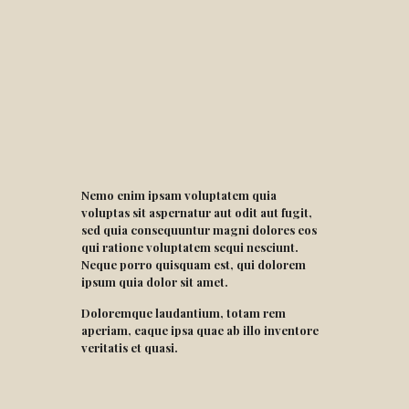
Nemo enim ipsam voluptatem quia
voluptas sit aspernatur aut odit aut fugit,
sed quia consequuntur magni dolores eos
qui ratione voluptatem sequi nesciunt.
Neque porro quisquam est, qui dolorem
ipsum quia dolor sit amet.
Doloremque laudantium, totam rem
aperiam, eaque ipsa quae ab illo inventore
veritatis et quasi.