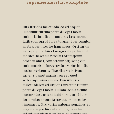
reprehenderit in voluptate
Duis ultricies malesuada leo vel aliquet.
Curabitur rutrum porta dui eget mollis.
Nullam lacinia dictum auctor. Class aptent
taciti sociosqu ad litora torquent per conubia
nostra, per inceptos himenaeos. Orci varius
natoque penatibus et magnis dis parturient
montes, nascetur ridiculu.Lorem ipsum
dolor sit amet, consectetur adipiscing elit.
Nulla mauris dolor, gravida a varius blandit,
auctor eget purus. Phasellus scelerisque
sapien sit amet mauris laoreet, eget
scelerisque nunc cursus. Duis ultricies
malesuada leo vel aliquet. Curabitur rutrum
porta dui eget mollis. Nullam lacinia dictum
auctor. Class aptent taciti sociosqu ad litora
torquent per conubia nostra, per inceptos
himenaeos. Orci varius natoque penatibus et
magnis dis parturient montes, nascetur
ridiculu.Sed ultrices nisl velit, eu ornare est