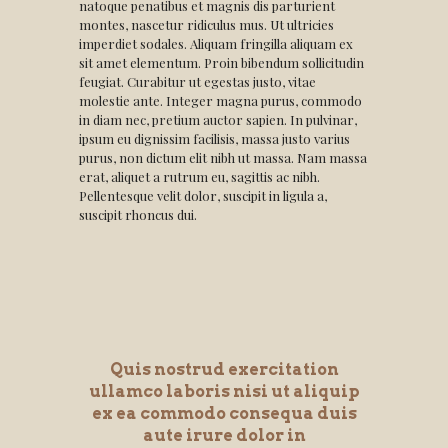
natoque penatibus et magnis dis parturient
montes, nascetur ridiculus mus. Ut ultricies
imperdiet sodales. Aliquam fringilla aliquam ex
sit amet elementum. Proin bibendum sollicitudin
feugiat. Curabitur ut egestas justo, vitae
molestie ante. Integer magna purus, commodo
in diam nec, pretium auctor sapien. In pulvinar,
ipsum eu dignissim facilisis, massa justo varius
purus, non dictum elit nibh ut massa. Nam massa
erat, aliquet a rutrum eu, sagittis ac nibh.
Pellentesque velit dolor, suscipit in ligula a,
suscipit rhoncus dui.
Quis nostrud exercitation
ullamco laboris nisi ut aliquip
ex ea commodo consequa duis
aute irure dolor in