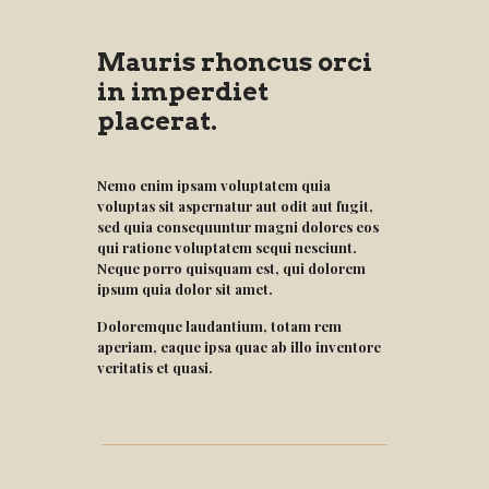
Mauris rhoncus orci
in imperdiet
placerat.
Nemo enim ipsam voluptatem quia
voluptas sit aspernatur aut odit aut fugit,
sed quia consequuntur magni dolores eos
qui ratione voluptatem sequi nesciunt.
Neque porro quisquam est, qui dolorem
ipsum quia dolor sit amet.
Doloremque laudantium, totam rem
aperiam, eaque ipsa quae ab illo inventore
veritatis et quasi.